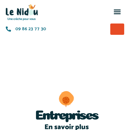
M’insc
Nos of
La p
A prop
09 86 23 77 30
Entreprises
En savoir plus