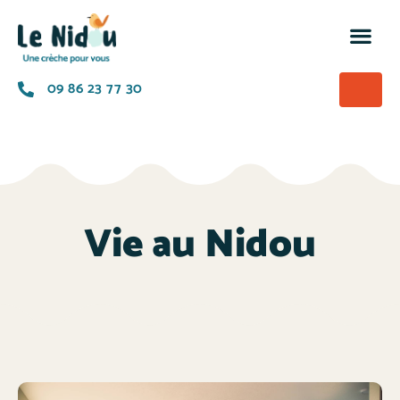
M’insc
Nos of
La p
A prop
09 86 23 77 30
Vie au Nidou