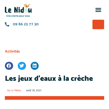
M’insc
Nos of
La p
A prop
09 86 23 77 30
Activités
Les jeux d’eaux à la crèche
by
Le Nidou
août 18, 2021