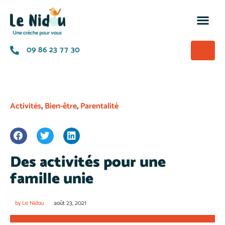
M’insc
Nos of
La p
A prop
09 86 23 77 30
Activités
,
Bien-être
,
Parentalité
Des activités pour une
famille unie
by
Le Nidou
août 23, 2021