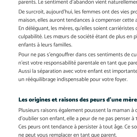
parents. Le sentiment d’abandon vient naturellement
De surcroit, aujourd’hui, les femmes ont des vies p
maison, elles auront tendances à compenser cette a
En déléguant, les mères, qu’elles soient carriéristes
culpabilité. Les mœurs de société étant de plus en p
enfants à leurs familles.
Pour ne pas s’engouffrer dans ces sentiments de culp
n’est votre responsabilité parentale en tant que par
Aussi la séparation avec votre enfant est importante
un rééquilibrage indispensable pour votre foyer.
Les origines et raisons des peurs d'une mère
Plusieurs raisons également poussent la maman à culp
d’oublier son enfant, elle a peur de ne pas penser à
Ces peurs ont tendance à persister à tout âge. Ce sont souvent des peurs inconscientes et irrationnelles mais sachez que personne
ne peut vous remplacer en tant que parent.