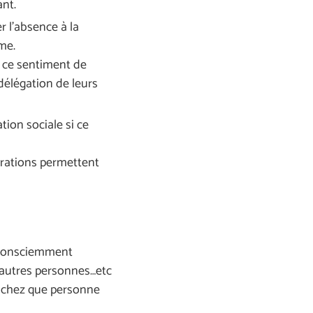
ant.
r l’absence à la
me.
it ce sentiment de
délégation de leurs
gation sociale si ce
parations permettent
inconsciemment
d’autres personnes…etc