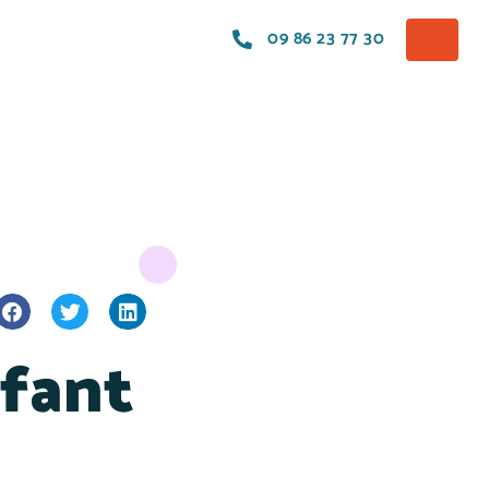
09 86 23 77 30
fant