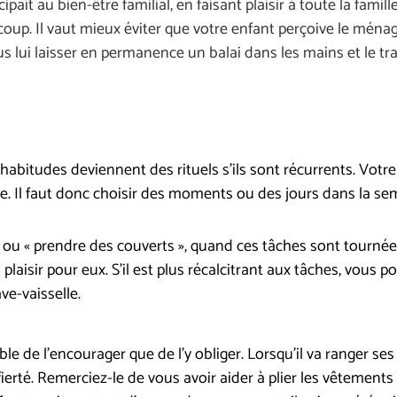
t au bien-être familial, en faisant plaisir à toute la famille,
 coup. Il vaut mieux éviter que votre enfant perçoive le mé
lus lui laisser en permanence un balai dans les mains et le t
habitudes deviennent des rituels s’ils sont récurrents. Votre
e. Il faut donc choisir des moments ou des jours dans la se
s » ou « prendre des couverts », quand ces tâches sont tour
isir pour eux. S’il est plus récalcitrant aux tâches, vous pou
ve-vaisselle.
le de l’encourager que de l’y obliger. Lorsqu’il va ranger ses j
erté. Remerciez-le de vous avoir aider à plier les vêtements 