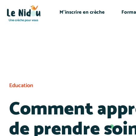
M’inscrire en crèche
Forma
Education
Comment appre
de prendre soi