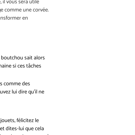
 il vous sera utile
nage comme une corvée.
ransformer en
 boutchou sait alors
maine si ces tâches
nées comme des
vez lui dire qu’il ne
ouets, félicitez le
et dites-lui que cela